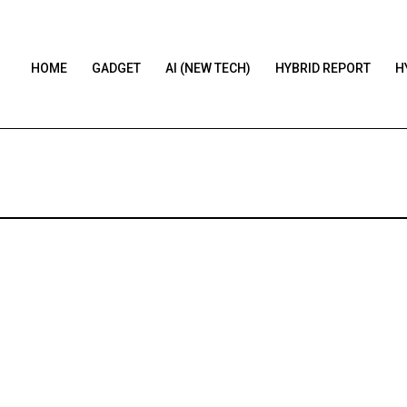
HOME
GADGET
AI (NEW TECH)
HYBRID REPORT
H