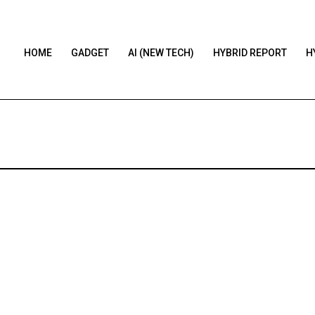
HOME
GADGET
AI (NEW TECH)
HYBRID REPORT
H