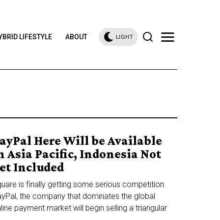
YBRID LIFESTYLE
ABOUT
LIGHT
ayPal Here Will be Available
n Asia Pacific, Indonesia Not
et Included
uare is finally getting some serious competition.
yPal, the company that dominates the global
line payment market will begin selling a triangular