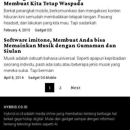
Membuat Kita Tetap Waspada
Berkat perangkat mobile, berkomunikasi dan mengakses konten
hiburan kini semudah membalikkan telapak tangan. Pasang
headset, dan lakukan yang kita mau. Tapi sadarkah
February 4, 2015
Gadget DS
Software imitone, Membuat Anda bisa
Memainkan Musik dengan Gumaman dan
Siulan
Musik adalah sebuah bahasa universal. Seperti apapun kepribadian
seorang individu, pasti ada satu atau beberapa jenis musik yang
mereka sukai. Tapi bermain
April 8, 2014
Gadget DS
·
Mobile
1
2
Next
HYBRID.CO.ID
Hybrid.co.id adalah media online yang membahas tentang berbagai hal
terkait gaya hidup digital. Mulai dari gadget sampai dengan informasi
tentang teknologi terkini seperti AI.