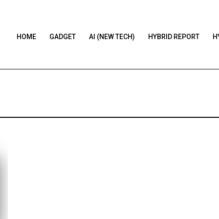
HOME
GADGET
AI (NEW TECH)
HYBRID REPORT
H