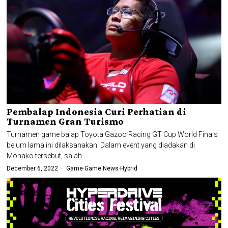
Pembalap Indonesia Curi Perhatian di
Turnamen Gran Turismo
Turnamen game balap Toyota Gazoo Racing GT Cup World Finals
belum lama ini dilaksanakan. Dalam event yang diadakan di
Monako tersebut, salah
December 6, 2022
Game
·
Game News
·
Hybrid