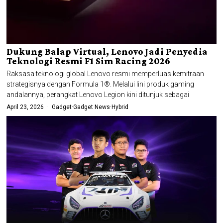
Dukung Balap Virtual, Lenovo Jadi Penyedia
Teknologi Resmi F1 Sim Racing 2026
Raksasa teknologi global Lenovo resmi memperluas kemitraan
strategisnya dengan Formula 1®. Melalui lini produk gaming
andalannya, perangkat Lenovo Legion kini ditunjuk sebagai
April 23, 2026
Gadget
·
Gadget News
·
Hybrid