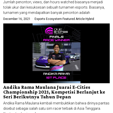
Jumlah penonton, views, dan hours watched biasanya menjadi
tolak ukur dari kesuksesan sebuah turnamen esports. Biasanya,
turnamen yang mendapatkan banyak penonton adalah
December 16, 2021
Esports Ecosystem
·
Featured Article
·
Hybrid
Andika Rama Maulana Juarai E-Cities
Championship 2021, Kompetisi Berlanjut ke
Seri Berikutnya Tahun Depan
Andika Rama Maulana kembali membuktikan bahwa dirinya pantas
disebut sebagai salah satu sim racer terbaik di Asia Tenggara.