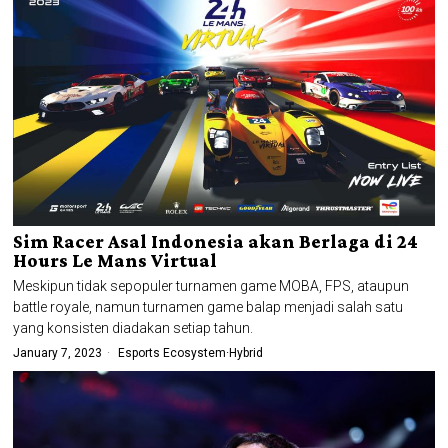
Sim Racer Asal Indonesia akan Berlaga di 24
Hours Le Mans Virtual
Meskipun tidak sepopuler turnamen game MOBA, FPS, ataupun
battle royale, namun turnamen game balap menjadi salah satu
yang konsisten diadakan setiap tahun.
January 7, 2023
Esports Ecosystem
·
Hybrid