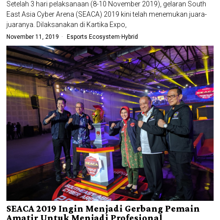
Setelah 3 hari pelaksanaan (8-10 November 2019), gelaran South
East Asia Cyber Arena (SEACA) 2019 kini telah menemukan juara-
juaranya. Dilaksanakan di Kartika Expo,
November 11, 2019
Esports Ecosystem
·
Hybrid
SEACA 2019 Ingin Menjadi Gerbang Pemain
Amatir Untuk Menjadi Profesional