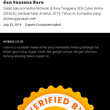
dan Suasana Baru
Salah satu kompetisi terbesar di Asia Tenggara, SEA Cyber Arena
(SEACA), kembali hadir di tahun 2019. Tahun ini, kompetisi yang
diselenggarakan oleh
July 23, 2019
Esports Ecosystem
·
Hybrid
HYBRID.CO.ID
Hybrid.co.id adalah media online yang membahas tentang berbagai hal
terkait gaya hidup digital. Mulai dari gadget sampai dengan informasi
tentang teknologi terkini seperti AI.