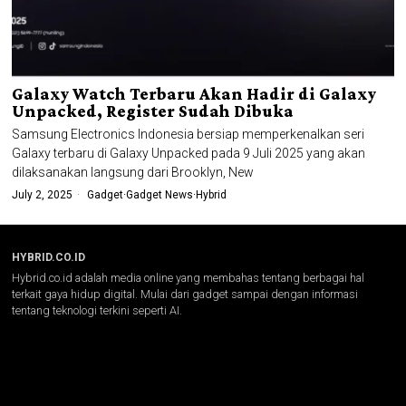
Galaxy Watch Terbaru Akan Hadir di Galaxy
Unpacked, Register Sudah Dibuka
Samsung Electronics Indonesia bersiap memperkenalkan seri
Galaxy terbaru di Galaxy Unpacked pada 9 Juli 2025 yang akan
dilaksanakan langsung dari Brooklyn, New
July 2, 2025
Gadget
·
Gadget News
·
Hybrid
HYBRID.CO.ID
Hybrid.co.id adalah media online yang membahas tentang berbagai hal
terkait gaya hidup digital. Mulai dari gadget sampai dengan informasi
tentang teknologi terkini seperti AI.