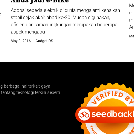
Me
Adopsi sepeda elektrik di dunia mengalami kenaikan
me
a
stabil sejak akhir abad ke-20. Mudah digunakan,
me
efisien dan ramah lingkungan merupakan beberapa
An
aspek mengapa
Ma
May 3, 2016
Gadget DS
 berbagai hal terkait gaya
tentang teknologi terkini seperti