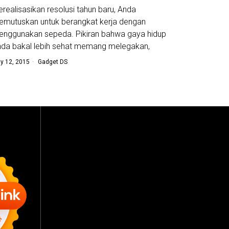
realisasikan resolusi tahun baru, Anda
mutuskan untuk berangkat kerja dengan
nggunakan sepeda. Pikiran bahwa gaya hidup
da bakal lebih sehat memang melegakan,
y 12, 2015
Gadget DS