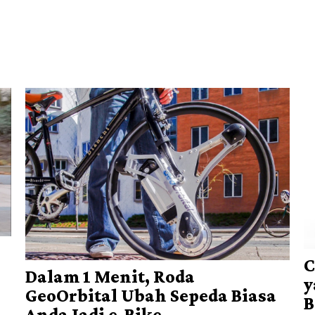
C
Dalam 1 Menit, Roda
y
GeoOrbital Ubah Sepeda Biasa
B
Anda Jadi e-Bike