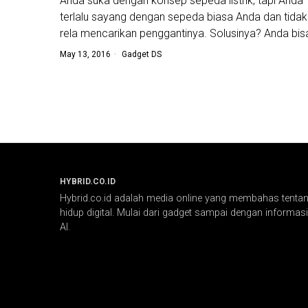
Anda suka dengan konsep sepeda listrik, tapi Anda
terlalu sayang dengan sepeda biasa Anda dan tidak
rela mencarikan penggantinya. Solusinya? Anda bis
May 13, 2016
Gadget DS
HYBRID.CO.ID
Hybrid.co.id adalah media online yang membahas tentang
hidup digital. Mulai dari gadget sampai dengan informasi 
AI.