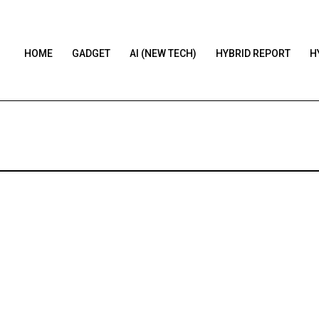
HOME
GADGET
AI (NEW TECH)
HYBRID REPORT
H