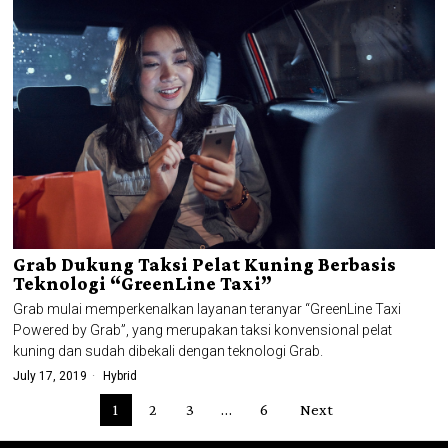
Grab Dukung Taksi Pelat Kuning Berbasis
Teknologi “GreenLine Taxi”
Grab mulai memperkenalkan layanan teranyar “GreenLine Taxi
Powered by Grab”, yang merupakan taksi konvensional pelat
kuning dan sudah dibekali dengan teknologi Grab.
July 17, 2019
Hybrid
1
2
3
…
6
Next