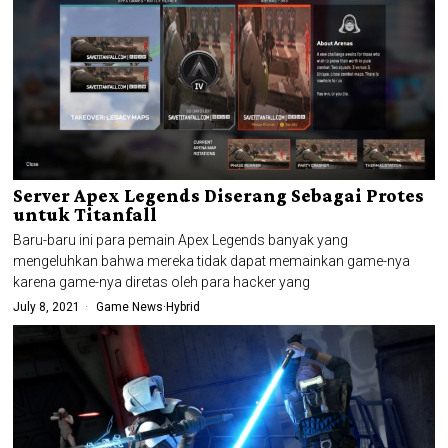
Server Apex Legends Diserang Sebagai Protes
untuk Titanfall
Baru-baru ini para pemain Apex Legends banyak yang
mengeluhkan bahwa mereka tidak dapat memainkan game-nya
karena game-nya diretas oleh para hacker yang
July 8, 2021
Game News
·
Hybrid