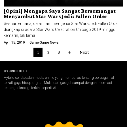
[Opini] Mengapa Saya Sangat Bersemangat
Menyambut Star Wars Jedi: Fallen Order
Sesuai rencana, detail baru mengenai Star Wars Jedi Fallen Order
diungkap di acara Star Wars Celebration Chicago 2019 minggu
kemarin, tak lama
April 15, 2019
Game
·
Game News
1
2
3
4
Next
HYBRID.CO.ID
Hybrid.co.id adalah media online yang membahas tentang berbagai hal
terkait gaya hidup digital. Mulai dari gadget sampai dengan informasi
tentang teknologi terkini seperti AI.