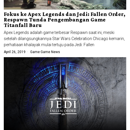
Fokus ke Apex Legends dan Jedi: Fallen Order,
Respawn Tunda Pengembangan Game
Titanfall Baru
Apex Legends adalah game terbesar Respawn saat ini, meski
setelah dilangsungkannya Star Wars Celebration Chicago kemarin,
perhatiaan khalayak mulai tertuju pada Jedi: Fallen
April 26, 2019
Game
·
Game News