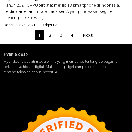
Tahun 2021 OPPO tercatat merilis 13 smartphone di Indonesia.
Terdiri dari enam model pada seri A yang menyasar segmen
menengah ke bawah,
December 28, 2021
Gadget DS
1
2
3
4
Next
HYBRID.CO.ID
Hybrid.co.id adalah media online yang membahas tentang berbagai hal
terkait gaya hidup digital. Mulai dari gadget sampai dengan informasi
tentang teknologi terkini seperti AI.