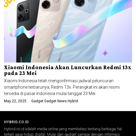
Xiaomi Indonesia Akan Luncurkan Redmi 13x
pada 23 Mei
Xiaomi Indonesia telah mengonfirmasi jadwal peluncuran
smartphone terbarunya, Redmi 13x. Perangkat ini akan resmi
tersedia di pasar Indonesia mulai tanggal 23 Mei
May 22, 2025
Gadget
·
Gadget News
·
Hybrid
HYBRID.CO.ID
Hybrid.co.id adalah media online yang membahas tentang berbagai hal
terkait gaya hidup digital. Mulai dari gadget sampai dengan informasi