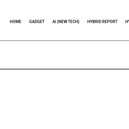
HOME
GADGET
AI (NEW TECH)
HYBRID REPORT
H