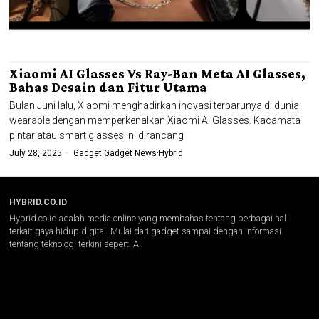
Xiaomi AI Glasses Vs Ray-Ban Meta AI Glasses,
Bahas Desain dan Fitur Utama
Bulan Juni lalu, Xiaomi menghadirkan inovasi terbarunya di dunia
wearable dengan memperkenalkan Xiaomi AI Glasses. Kacamata
pintar atau smart glasses ini dirancang
July 28, 2025
Gadget
·
Gadget News
·
Hybrid
HYBRID.CO.ID
Hybrid.co.id adalah media online yang membahas tentang berbagai hal
terkait gaya hidup digital. Mulai dari gadget sampai dengan informasi
tentang teknologi terkini seperti AI.