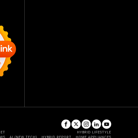
GET
HYBRID LIFESTYLE
EWS
AI (NEW TECH)
HYBRID REPORT
HOME APPLIANCES