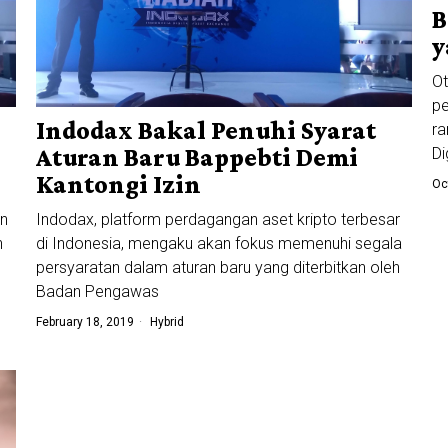
B
y
Ot
pe
Indodax Bakal Penuhi Syarat
ra
Aturan Baru Bappebti Demi
Di
Kantongi Izin
Oc
in
Indodax, platform perdagangan aset kripto terbesar
h
di Indonesia, mengaku akan fokus memenuhi segala
persyaratan dalam aturan baru yang diterbitkan oleh
Badan Pengawas
February 18, 2019
Hybrid