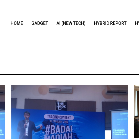
HOME
GADGET
AI (NEW TECH)
HYBRID REPORT
H