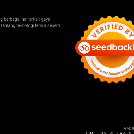
 berbagai hal terkait gaya
tentang teknologi terkini seperti
GAD
HOME
REVIEW
GAME N