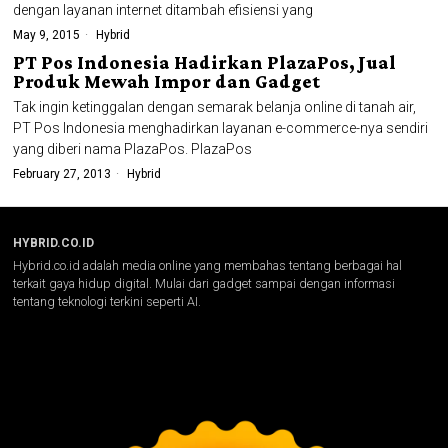
dengan layanan internet ditambah efisiensi yang
May 9, 2015
Hybrid
PT Pos Indonesia Hadirkan PlazaPos, Jual
Produk Mewah Impor dan Gadget
Tak ingin ketinggalan dengan semarak belanja online di tanah air,
PT Pos Indonesia menghadirkan layanan e-commerce-nya sendiri
yang diberi nama PlazaPos. PlazaPos
February 27, 2013
Hybrid
HYBRID.CO.ID
Hybrid.co.id adalah media online yang membahas tentang berbagai hal
terkait gaya hidup digital. Mulai dari gadget sampai dengan informasi
tentang teknologi terkini seperti AI.