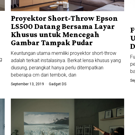
Proyektor Short-Throw Epson
LS500 Datang Bersama Layar
F
Khusus untuk Mencegah
U
Gambar Tampak Pudar
D
Keuntungan utama memiliki proyektor short-throw
Fu
g
adalah terkait instalasinya. Berkat lensa khusus yang
p
diusung, perangkat hanya perlu ditempatkan
ba
beberapa cm dari tembok, dan
Se
September 13, 2019
Gadget DS