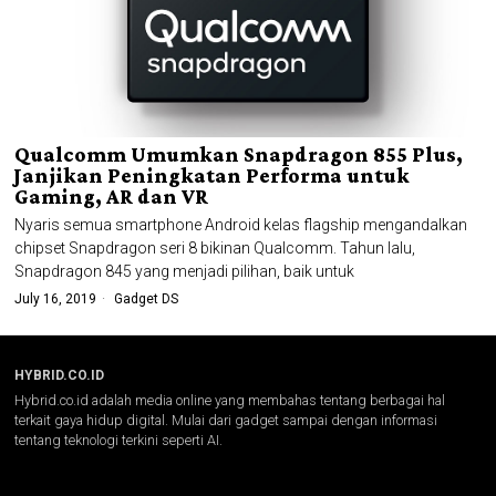
Qualcomm Umumkan Snapdragon 855 Plus,
Janjikan Peningkatan Performa untuk
Gaming, AR dan VR
Nyaris semua smartphone Android kelas flagship mengandalkan
chipset Snapdragon seri 8 bikinan Qualcomm. Tahun lalu,
Snapdragon 845 yang menjadi pilihan, baik untuk
July 16, 2019
Gadget DS
HYBRID.CO.ID
Hybrid.co.id adalah media online yang membahas tentang berbagai hal
terkait gaya hidup digital. Mulai dari gadget sampai dengan informasi
tentang teknologi terkini seperti AI.