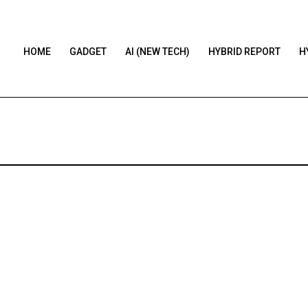
HOME
GADGET
AI (NEW TECH)
HYBRID REPORT
H