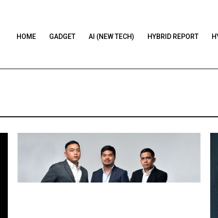
HOME
GADGET
AI (NEW TECH)
HYBRID REPORT
H