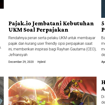
5
Pajak.io Jembatani Kebutuhan
P
UKM Soal Perpajakan
Ba
Rendahnya peran serta pelaku UKM untuk membayar
me
pajak dan kurang user friendly opsi perpajakan saat
,
m
ini, memberikan inspirasi bagi Rayhan Gautama (CEO),
de
Jefriansyah
Ap
December 29, 2020
Hybrid
H
A
Di
de