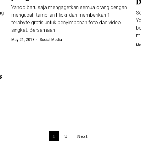
D
Yahoo baru saja mengagetkan semua orang dengan
ng
Se
mengubah tampilan Flickr dan memberikan 1
Yo
terabyte gratis untuk penyimpanan foto dan video
be
singkat. Bersamaan
me
May 21, 2013
Social Media
Ma
s
1
2
Next