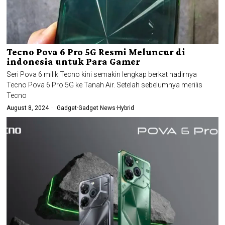
Tecno Pova 6 Pro 5G Resmi Meluncur di
indonesia untuk Para Gamer
Seri Pova 6 milik Tecno kini semakin lengkap berkat hadirnya
Tecno Pova 6 Pro 5G ke Tanah Air. Setelah sebelumnya merilis
Tecno
August 8, 2024
Gadget
·
Gadget News
·
Hybrid