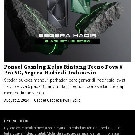
Ponsel Gaming Kelas Bintang Tecno Pova 6
Pro 5G, Segera Hadir di Indonesia
Setelah sukses mencuri perhatian para gamer di Indonesia lewat
Tecno Pova 6 pada Bulan Juni lalu, Tecno Indonesia kini bersiap
menghadirkan varian
August 2, 2024
Gadget
·
Gadget News
·
Hybrid
HYBRID.CO.ID
Hybrid.co.id adalah media online yang membahas tentang berbagai hal
terkait gaya hidup digital. Mulai dari gadget sampai dengan informasi