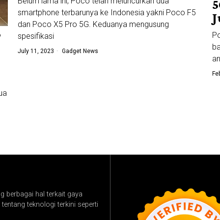
Belum lama ini, Poco telah meluncurkan dua
5
smartphone terbarunya ke Indonesia yakni Poco F5
J
dan Poco X5 Pro 5G. Keduanya mengusung
P
?
spesifikasi
ba
July 11, 2023
Gadget News
an
Fe
dua
 berbagai hal terkait gaya
tentang teknologi terkini seperti