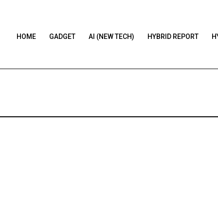
HOME
GADGET
AI (NEW TECH)
HYBRID REPORT
H