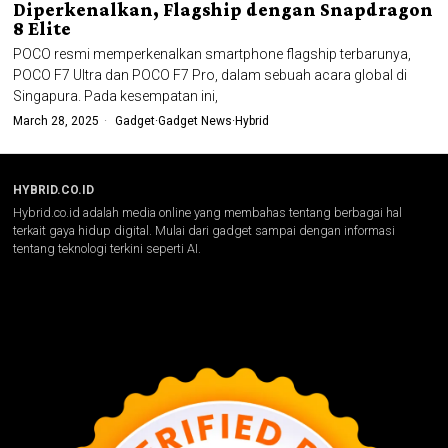
Diperkenalkan, Flagship dengan Snapdragon
8 Elite
POCO resmi memperkenalkan smartphone flagship terbarunya,
POCO F7 Ultra dan POCO F7 Pro, dalam sebuah acara global di
Singapura. Pada kesempatan ini,
March 28, 2025
Gadget
·
Gadget News
·
Hybrid
HYBRID.CO.ID
Hybrid.co.id adalah media online yang membahas tentang berbagai hal
terkait gaya hidup digital. Mulai dari gadget sampai dengan informasi
tentang teknologi terkini seperti AI.