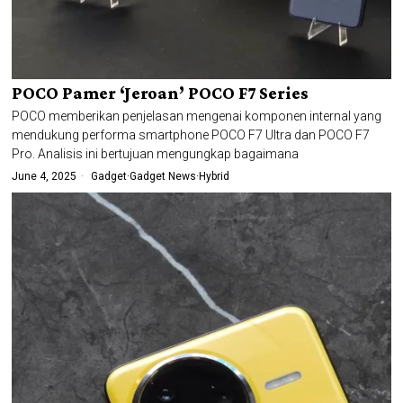
POCO Pamer ‘Jeroan’ POCO F7 Series
POCO memberikan penjelasan mengenai komponen internal yang
mendukung performa smartphone POCO F7 Ultra dan POCO F7
Pro. Analisis ini bertujuan mengungkap bagaimana
June 4, 2025
Gadget
·
Gadget News
·
Hybrid