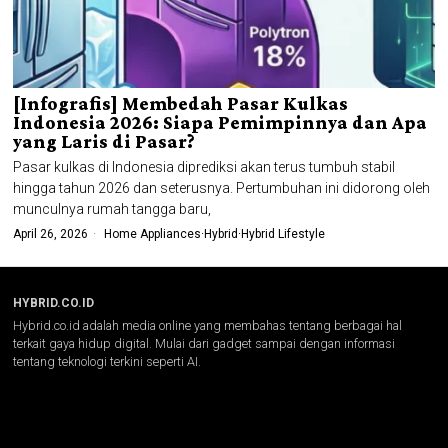
[Infografis] Membedah Pasar Kulkas
Indonesia 2026: Siapa Pemimpinnya dan Apa
yang Laris di Pasar?
Pasar kulkas di Indonesia diprediksi akan terus tumbuh stabil
hingga tahun 2026 dan seterusnya. Pertumbuhan ini didorong oleh
munculnya rumah tangga baru,
April 26, 2026
Home Appliances
·
Hybrid
·
Hybrid Lifestyle
HYBRID.CO.ID
Hybrid.co.id adalah media online yang membahas tentang berbagai hal
terkait gaya hidup digital. Mulai dari gadget sampai dengan informasi
tentang teknologi terkini seperti AI.