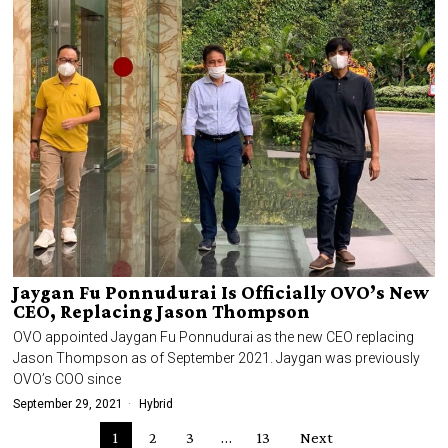
Jaygan Fu Ponnudurai Is Officially OVO’s New
CEO, Replacing Jason Thompson
OVO appointed Jaygan Fu Ponnudurai as the new CEO replacing
Jason Thompson as of September 2021. Jaygan was previously
OVO’s COO since
September 29, 2021
Hybrid
1
2
3
…
13
Next