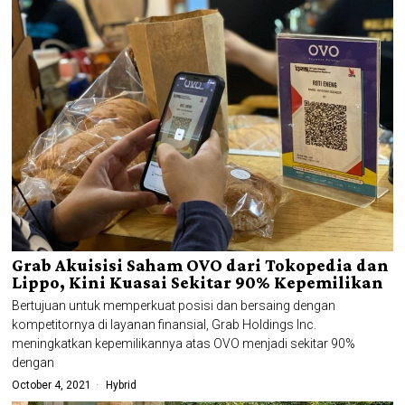
Grab Akuisisi Saham OVO dari Tokopedia dan
Lippo, Kini Kuasai Sekitar 90% Kepemilikan
Bertujuan untuk memperkuat posisi dan bersaing dengan
kompetitornya di layanan finansial, Grab Holdings Inc.
meningkatkan kepemilikannya atas OVO menjadi sekitar 90%
dengan
October 4, 2021
Hybrid