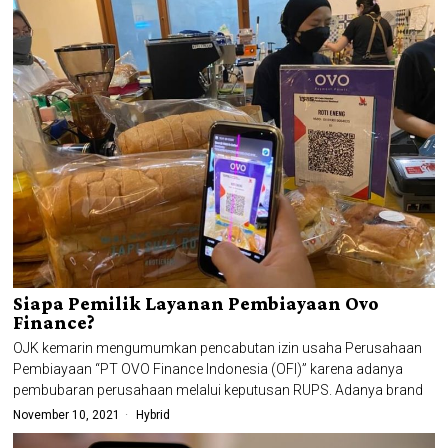
Siapa Pemilik Layanan Pembiayaan Ovo
Finance?
OJK kemarin mengumumkan pencabutan izin usaha Perusahaan
Pembiayaan “PT OVO Finance Indonesia (OFI)” karena adanya
pembubaran perusahaan melalui keputusan RUPS. Adanya brand
November 10, 2021
Hybrid