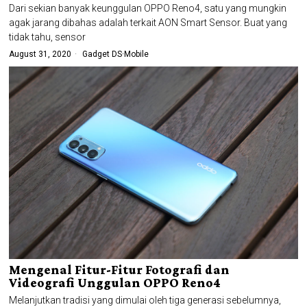
Dari sekian banyak keunggulan OPPO Reno4, satu yang mungkin
agak jarang dibahas adalah terkait AON Smart Sensor. Buat yang
tidak tahu, sensor
August 31, 2020
Gadget DS
·
Mobile
Mengenal Fitur-Fitur Fotografi dan
Videografi Unggulan OPPO Reno4
Melanjutkan tradisi yang dimulai oleh tiga generasi sebelumnya,