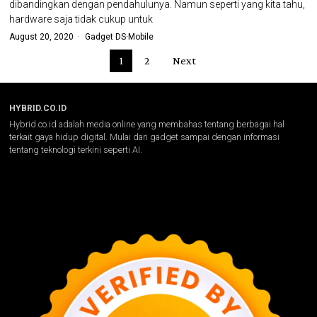
dibandingkan dengan pendahulunya. Namun seperti yang kita tahu,
hardware saja tidak cukup untuk
August 20, 2020
Gadget DS
·
Mobile
1
2
Next
HYBRID.CO.ID
Hybrid.co.id adalah media online yang membahas tentang berbagai hal
terkait gaya hidup digital. Mulai dari gadget sampai dengan informasi
tentang teknologi terkini seperti AI.