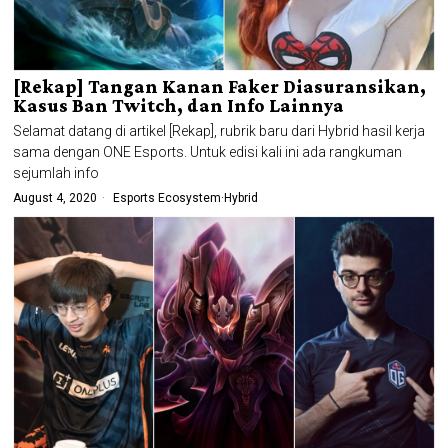
[Rekap] Tangan Kanan Faker Diasuransikan,
Kasus Ban Twitch, dan Info Lainnya
Selamat datang di artikel [Rekap], rubrik baru dari Hybrid hasil kerja
sama dengan ONE Esports. Untuk edisi kali ini ada rangkuman
sejumlah info
August 4, 2020
Esports Ecosystem
·
Hybrid