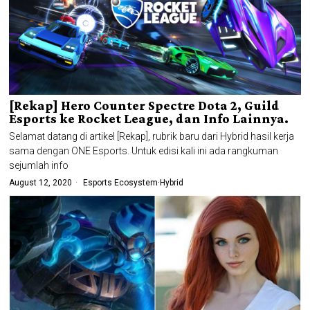
[Rekap] Hero Counter Spectre Dota 2, Guild
Esports ke Rocket League, dan Info Lainnya.
Selamat datang di artikel [Rekap], rubrik baru dari Hybrid hasil kerja
sama dengan ONE Esports. Untuk edisi kali ini ada rangkuman
sejumlah info
August 12, 2020
Esports Ecosystem
·
Hybrid