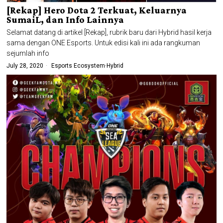
[Rekap] Hero Dota 2 Terkuat, Keluarnya
SumaiL, dan Info Lainnya
Selamat datang di artikel [Rekap], rubrik baru dari Hybrid hasil kerja
sama dengan ONE Esports. Untuk edisi kali ini ada rangkuman
sejumlah info
July 28, 2020
Esports Ecosystem
·
Hybrid