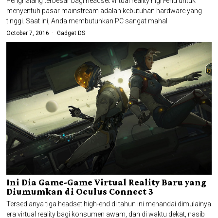
Penghalang terbesar bagi headset virtual reality high-end untuk
menyentuh pasar mainstream adalah kebutuhan hardware yang
tinggi. Saat ini, Anda membutuhkan PC sangat mahal
October 7, 2016
Gadget DS
Ini Dia Game-Game Virtual Reality Baru yang
Diumumkan di Oculus Connect 3
Tersedianya tiga headset high-end di tahun ini menandai dimulainya
era virtual reality bagi konsumen awam, dan di waktu dekat, nasib