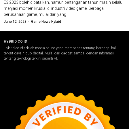
E3 2023 boleh dibatalkan, namun pertengahan tahun masih selalu
menjadi momen krusial di industri video game. Berbagai
perusahaan game, mulai dari yang
June 12, 2023
Game News
·
Hybrid
HYBRID.CO.ID
Hybrid.co.id adalah media online yang membahas tentang berbagai hal
terkait gaya hidup digital. Mulai dari gadget sampai dengan informasi
tentang teknologi terkini seperti AI.