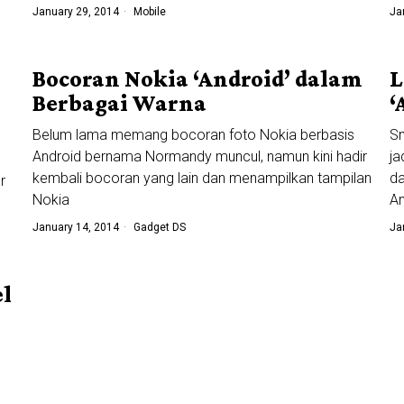
January 29, 2014
Mobile
Ja
Bocoran Nokia ‘Android’ dalam
L
Berbagai Warna
‘
Belum lama memang bocoran foto Nokia berbasis
Sm
Android bernama Normandy muncul, namun kini hadir
ja
kembali bocoran yang lain dan menampilkan tampilan
da
r
Nokia
An
January 14, 2014
Gadget DS
Ja
l
n