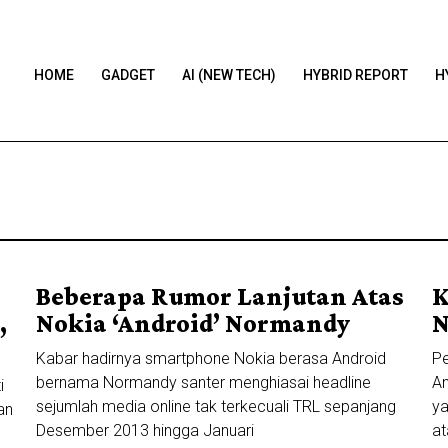
HOME
GADGET
AI (NEW TECH)
HYBRID REPORT
H
Beberapa Rumor Lanjutan Atas
K
,
Nokia ‘Android’ Normandy
N
Kabar hadirnya smartphone Nokia berasa Android
Pe
bernama Normandy santer menghiasai headline
An
i
sejumlah media online tak terkecuali TRL sepanjang
ya
an
Desember 2013 hingga Januari
at