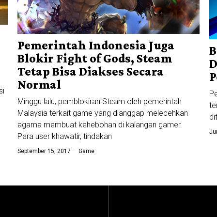
Pemerintah Indonesia Juga
B
Blokir Fight of Gods, Steam
D
Tetap Bisa Diakses Secara
P
Normal
si
Pe
Minggu lalu, pemblokiran Steam oleh pemerintah
te
Malaysia terkait game yang dianggap melecehkan
di
agama membuat kehebohan di kalangan gamer.
Ju
Para user khawatir, tindakan
September 15, 2017
Game