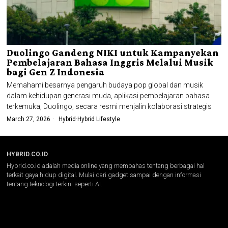
Duolingo Gandeng NIKI untuk Kampanyekan
Pembelajaran Bahasa Inggris Melalui Musik
bagi Gen Z Indonesia
Memahami besarnya pengaruh budaya pop global dan musik
dalam kehidupan generasi muda, aplikasi pembelajaran bahasa
terkemuka, Duolingo, secara resmi menjalin kolaborasi strategis
March 27, 2026
Hybrid
·
Hybrid Lifestyle
HYBRID.CO.ID
Hybrid.co.id adalah media online yang membahas tentang berbagai hal
terkait gaya hidup digital. Mulai dari gadget sampai dengan informasi
tentang teknologi terkini seperti AI.