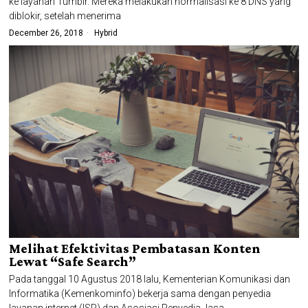
ke layanan Tumblr. Mereka melakukan normalisasi ke 8 DNS yang
diblokir, setelah menerima
December 26, 2018
Hybrid
Melihat Efektivitas Pembatasan Konten
Lewat “Safe Search”
Pada tanggal 10 Agustus 2018 lalu, Kementerian Komunikasi dan
Informatika (Kemenkominfo) bekerja sama dengan penyedia
layanan internet (ISP) dan Asosiasi Penyedia Jasa