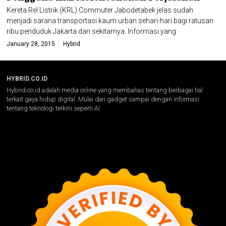
Kereta Rel Listrik (KRL) Commuter Jabodetabek jelas sudah
menjadi sarana transportasi kaum urban sehari-hari bagi ratusan
ribu penduduk Jakarta dan sekitarnya. Informasi yang
January 28, 2015
Hybrid
HYBRID.CO.ID
Hybrid.co.id adalah media online yang membahas tentang berbagai hal
terkait gaya hidup digital. Mulai dari gadget sampai dengan informasi
tentang teknologi terkini seperti AI.