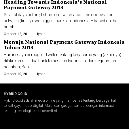
Heading Towards Indonesia’s National
Payment Gateway 2013
Several days before, I share on Twitter about the cooperation
between (finally) two biggest banks in Indonesia – based on the
number
October 12, 2011
Hybrid
Menuju National Payment Gateway Indonesia
Tahun 2013
Hari ini saya berbagi di Twitter tentang kerjasama yang (akhirnya)
dilakukan oleh dua bank terbesar di Indonesia, dari segi jumlah
nasabah, Bank
October 10, 2011
Hybrid
HYBRID.CO.ID
Hybrid.co.id adalah media online yang membahas tentang berbagai hal
terkait gaya hidup digital. Mulai dari gadget sampai dengan informasi
tentang teknologi terkini seperti AI.