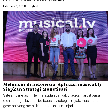
PT Kirai Adiwarna Nusantara (KAWAN)
February 6, 2018
Hybrid
Meluncur di Indonesia, Aplikasi musical.ly
Siapkan Strategi Monetisasi
Setelah generasi millennial sudah banyak dijadikan target pasar
oleh berbagai layanan berbasis teknologi, ternyata masih ada
generasi yang memiliki potensi untuk menjadi