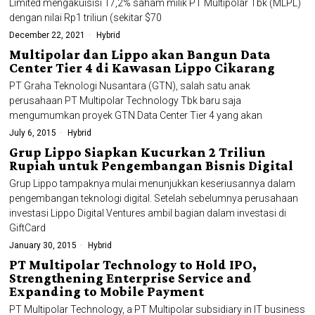
Limited mengakuisisi 17,2% saham milik PT Multipolar Tbk (MLPL)
dengan nilai Rp1 triliun (sekitar $70
December 22, 2021
Hybrid
Multipolar dan Lippo akan Bangun Data
Center Tier 4 di Kawasan Lippo Cikarang
PT Graha Teknologi Nusantara (GTN), salah satu anak
perusahaan PT Multipolar Technology Tbk baru saja
mengumumkan proyek GTN Data Center Tier 4 yang akan
July 6, 2015
Hybrid
Grup Lippo Siapkan Kucurkan 2 Triliun
Rupiah untuk Pengembangan Bisnis Digital
Grup Lippo tampaknya mulai menunjukkan keseriusannya dalam
pengembangan teknologi digital. Setelah sebelumnya perusahaan
investasi Lippo Digital Ventures ambil bagian dalam investasi di
GiftCard
January 30, 2015
Hybrid
PT Multipolar Technology to Hold IPO,
Strengthening Enterprise Service and
Expanding to Mobile Payment
PT Multipolar Technology, a PT Multipolar subsidiary in IT business