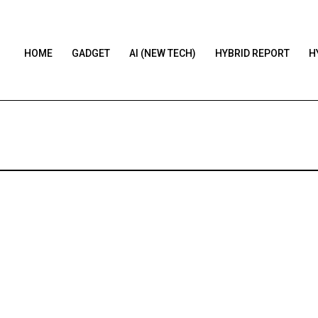
HOME
GADGET
AI (NEW TECH)
HYBRID REPORT
H