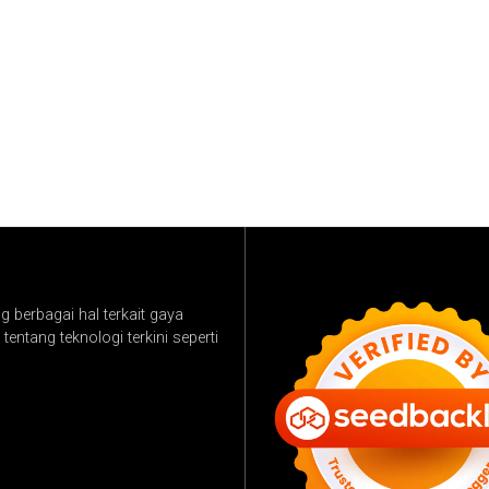
 berbagai hal terkait gaya
tentang teknologi terkini seperti