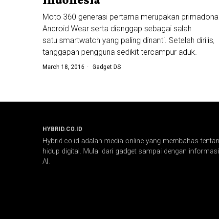
Moto 360 generasi pertama merupakan primadona
Android Wear serta dianggap sebagai salah
satu smartwatch yang paling dinanti. Setelah dirilis,
tanggapan pengguna sedikit tercampur aduk.
March 18, 2016
Gadget DS
HYBRID.CO.ID
Hybrid.co.id adalah media online yang membahas tentang
hidup digital. Mulai dari gadget sampai dengan informasi 
AI.