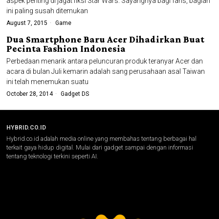
aspek penting di jagat fiksi Star Wars. Sayangnya bagi fans, bagian
ini paling susah ditemukan
August 7, 2015
Game
Dua Smartphone Baru Acer Dihadirkan Buat
Pecinta Fashion Indonesia
Perbedaan menarik antara peluncuran produk teranyar Acer dan
acara di bulan Juli kemarin adalah sang perusahaan asal Taiwan
ini telah menemukan suatu
October 28, 2014
Gadget DS
HYBRID.CO.ID
Hybrid.co.id adalah media online yang membahas tentang berbagai hal
terkait gaya hidup digital. Mulai dari gadget sampai dengan informasi
tentang teknologi terkini seperti AI.