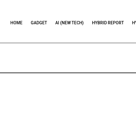
HOME
GADGET
AI (NEW TECH)
HYBRID REPORT
H