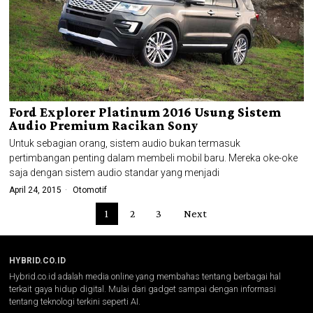
Ford Explorer Platinum 2016 Usung Sistem
Audio Premium Racikan Sony
Untuk sebagian orang, sistem audio bukan termasuk
pertimbangan penting dalam membeli mobil baru. Mereka oke-oke
saja dengan sistem audio standar yang menjadi
April 24, 2015
Otomotif
1
2
3
Next
HYBRID.CO.ID
Hybrid.co.id adalah media online yang membahas tentang berbagai hal
terkait gaya hidup digital. Mulai dari gadget sampai dengan informasi
tentang teknologi terkini seperti AI.