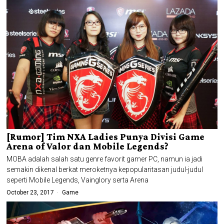
[Rumor] Tim NXA Ladies Punya Divisi Game
Arena of Valor dan Mobile Legends?
MOBA adalah salah satu genre favorit gamer PC, namun ia jadi
semakin dikenal berkat meroketnya kepopularitasan judul-judul
seperti Mobile Legends, Vainglory serta Arena
October 23, 2017
Game