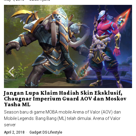
Jangan Lupa Klaim Hadiah Skin Eksklusif,
Chaugnar Imperium Guard AOV dan Moskov
Yasha ML
Season baru di game MOBA mobile Arena of Valor (AOV) dan
Mobile Legends: Bang Bang (ML) telah dimulai. Arena of Valor
server
April 2, 2018
Gadget DS
·
Lifestyle