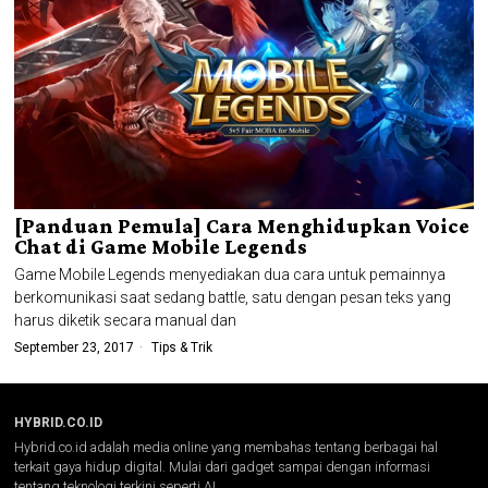
[Panduan Pemula] Cara Menghidupkan Voice
Chat di Game Mobile Legends
Game Mobile Legends menyediakan dua cara untuk pemainnya
berkomunikasi saat sedang battle, satu dengan pesan teks yang
harus diketik secara manual dan
September 23, 2017
Tips & Trik
HYBRID.CO.ID
Hybrid.co.id adalah media online yang membahas tentang berbagai hal
terkait gaya hidup digital. Mulai dari gadget sampai dengan informasi
tentang teknologi terkini seperti AI.