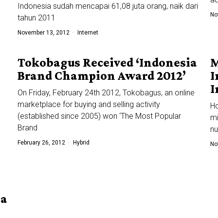
Indonesia sudah mencapai 61,08 juta orang, naik dari
No
tahun 2011
November 13, 2012
Internet
Tokobagus Received ‘Indonesia
M
Brand Champion Award 2012’
I
I
On Friday, February 24th 2012, Tokobagus, an online
marketplace for buying and selling activity
Ho
(established since 2005) won ‘The Most Popular
mi
Brand
nu
February 26, 2012
Hybrid
No
ia