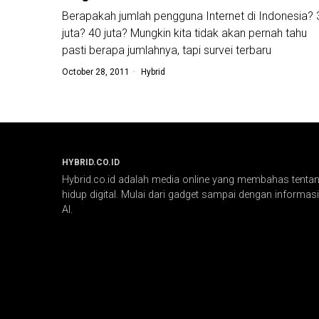
Berapakah jumlah pengguna Internet di Indonesia? 
juta? 40 juta? Mungkin kita tidak akan pernah tahu
pasti berapa jumlahnya, tapi survei terbaru
October 28, 2011
Hybrid
HYBRID.CO.ID
Hybrid.co.id adalah media online yang membahas tentang
hidup digital. Mulai dari gadget sampai dengan informasi 
AI.