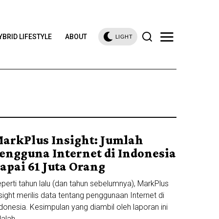
YBRID LIFESTYLE
ABOUT
LIGHT
arkPlus Insight: Jumlah
engguna Internet di Indonesia
apai 61 Juta Orang
perti tahun lalu (dan tahun sebelumnya), MarkPlus
sight merilis data tentang penggunaan Internet di
donesia. Kesimpulan yang diambil oleh laporan ini
alah