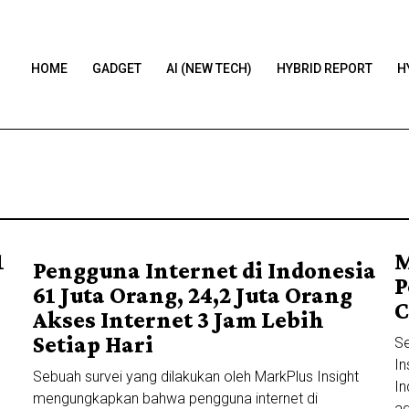
HOME
GADGET
AI (NEW TECH)
HYBRID REPORT
H
1
M
Pengguna Internet di Indonesia
P
61 Juta Orang, 24,2 Juta Orang
C
Akses Internet 3 Jam Lebih
Setiap Hari
Se
In
Sebuah survei yang dilakukan oleh MarkPlus Insight
In
mengungkapkan bahwa pengguna internet di
ad