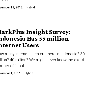
vember 13, 2012
Hybrid
arkPlus Insight Survey:
ndonesia Has 55 million
nternet Users
w many internet users are there in Indonesia? 30
llion? 40 million? We might never know the exact
mber of it, but
vember 1, 2011
Hybrid