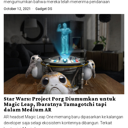
mengumumkan bahwa mereka telah menerima pendanaan
October 12, 2021
Gadget DS
Star Wars: Project Porg Diumumkan untuk
Magic Leap, Ibaratnya Tamagotchi tapi
dalam Medium AR
AR headset Magic Leap One memang baru dipasarkan ke kalangan
developer saja selagi ekosistem kontennya dibangun. Terkait