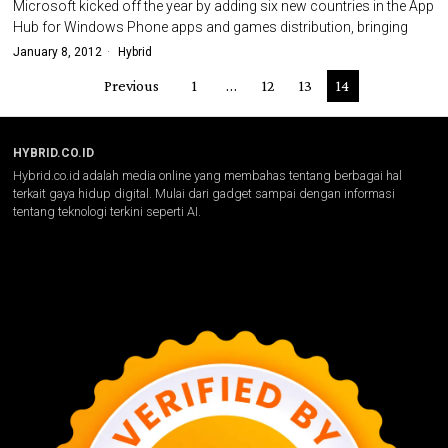
Microsoft kicked off the year by adding six new countries in the App
Hub for Windows Phone apps and games distribution, bringing
January 8, 2012
Hybrid
Previous
1
…
12
13
14
HYBRID.CO.ID
Hybrid.co.id adalah media online yang membahas tentang berbagai hal
terkait gaya hidup digital. Mulai dari gadget sampai dengan informasi
tentang teknologi terkini seperti AI.