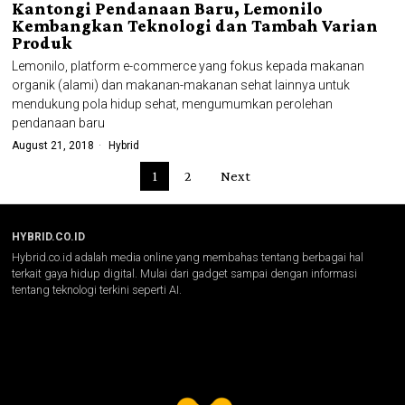
Kantongi Pendanaan Baru, Lemonilo
Kembangkan Teknologi dan Tambah Varian
Produk
Lemonilo, platform e-commerce yang fokus kepada makanan
organik (alami) dan makanan-makanan sehat lainnya untuk
mendukung pola hidup sehat, mengumumkan perolehan
pendanaan baru
August 21, 2018
Hybrid
1
2
Next
HYBRID.CO.ID
Hybrid.co.id adalah media online yang membahas tentang berbagai hal
terkait gaya hidup digital. Mulai dari gadget sampai dengan informasi
tentang teknologi terkini seperti AI.