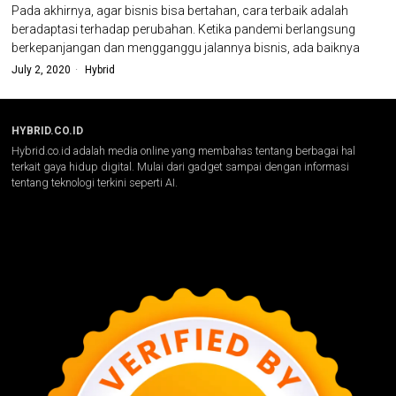
Pada akhirnya, agar bisnis bisa bertahan, cara terbaik adalah
beradaptasi terhadap perubahan. Ketika pandemi berlangsung
berkepanjangan dan mengganggu jalannya bisnis, ada baiknya
July 2, 2020
Hybrid
HYBRID.CO.ID
Hybrid.co.id adalah media online yang membahas tentang berbagai hal
terkait gaya hidup digital. Mulai dari gadget sampai dengan informasi
tentang teknologi terkini seperti AI.