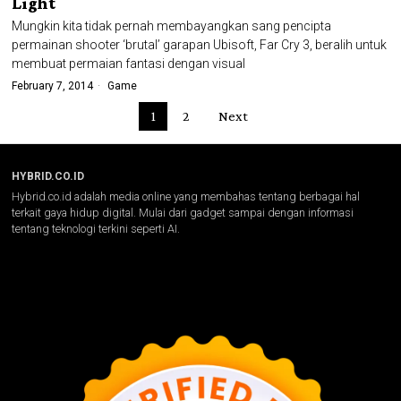
Light
Mungkin kita tidak pernah membayangkan sang pencipta
permainan shooter ‘brutal’ garapan Ubisoft, Far Cry 3, beralih untuk
membuat permaian fantasi dengan visual
February 7, 2014
Game
1
2
Next
HYBRID.CO.ID
Hybrid.co.id adalah media online yang membahas tentang berbagai hal
terkait gaya hidup digital. Mulai dari gadget sampai dengan informasi
tentang teknologi terkini seperti AI.