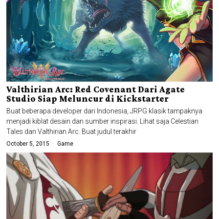
Valthirian Arc: Red Covenant Dari Agate
Studio Siap Meluncur di Kickstarter
Buat beberapa developer dari Indonesia, JRPG klasik tampaknya
menjadi kiblat desain dan sumber inspirasi. Lihat saja Celestian
Tales dan Valthirian Arc. Buat judul terakhir
October 5, 2015
Game