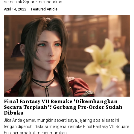
semenjak Square meluncurkan
April 14, 2022
Featured Article
Final Fantasy VII Remake ‘Dikembangkan
Secara Terpisah’? Gerbang Pre-Order Sudah
Dibuka
Jika Anda gamer, mungkin seperti saya, jejaring sosial saat ini
tengah dipenuhi diskusi mengenai remake Final Fantasy VII. Square
Enix pertama kali mengumumkan