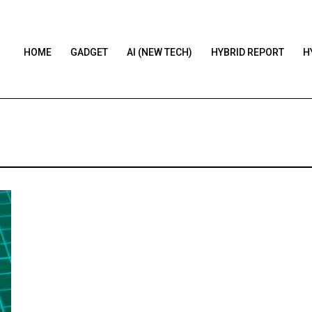
HOME
GADGET
AI (NEW TECH)
HYBRID REPORT
H